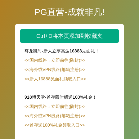
PG直营-成就非凡!
Ctrl+D将本页添加到收藏夹
尊龙凯时-新人立享高达16888见面礼！
<<国内线路→立即前往(防封)>>
<<海外或VPN线路(邮箱注册)>>
<<新人16888见面礼领取入口>>
918博天堂-首存限时赠送100%礼金！
<<国内线路→立即前往(防封)>>
<<海外或VPN线路(邮箱注册)>>
<<首存送100%礼金领取入口>>